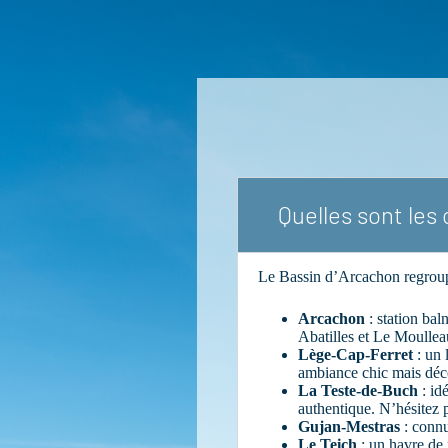
Quelles sont le
Le Bassin d’Arcachon regroup
Arcachon
: station bal
Abatilles et Le Moullea
Lège-Cap-Ferret
: un 
ambiance chic mais déc
La Teste-de-Buch
: id
authentique. N’hésitez 
Gujan-Mestras
: connu
Le Teich
: un havre de 