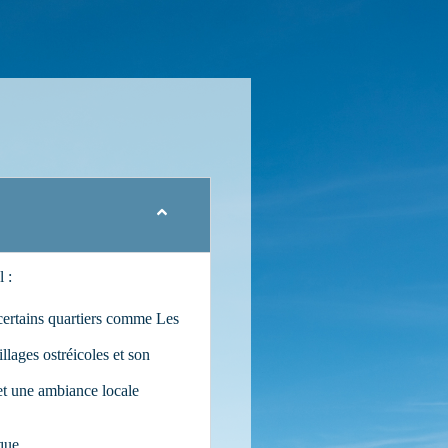
 :
 certains quartiers comme Les
llages ostréicoles et son
et une ambiance locale
que.