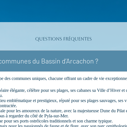
Questions fréquentes
s communes du Bassin d’Arcachon ?
e des communes uniques, chacune offrant un cadre de vie exceptionnel
néaire élégante, célèbre pour ses plages, ses cabanes sa Ville d’Hiver et
u.
lieu emblématique et prestigieux, réputé pour ses plages sauvages, ses vi
ontractée.
éale pour les amoureux de la nature, avec la majestueuse Dune du Pilat 
pas à regarder du côté de Pyla-sur-Mer.
e pour ses ports ostréicoles traditionnels et son charme typique.
paix pour les passionnés de faune et de flore, avec son parc ornithologi