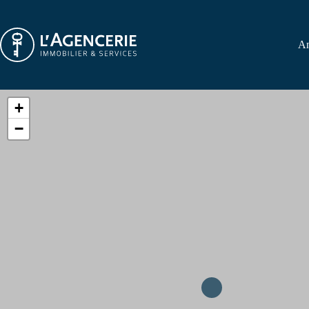
An
+
−