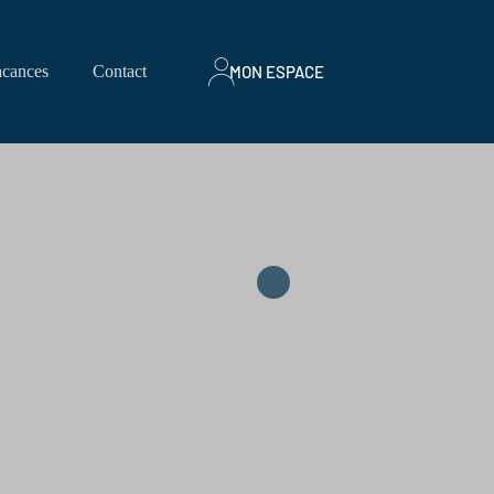
MON ESPACE
cances
Contact